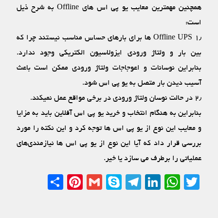
همچنین مهمترین معایب یو پی اس های Offline به شرح ذیل
است:
۱٫ Offline UPS ها برای بارهای حساس مناسب نیستند چرا که
بین بار و ولتاژ ورودی ایزولاسیون الکتریکی وجود ندارد.
بنابراین نوسانات و اعوجاجات ولتاژ ورودی ممکن است باعث
آسیب دیدن بار متصل به یو پی اس شود.
۲٫ در حالت نوسان ولتاژ ورودی در برخی مواقع عمل نمی‏کند.
بنابراین به هنگام انتخاب و خرید یو پی اس آفلاین باید به مزایا
و معایب این نوع از یو پی اس ها توجه کرد و این نکته را مورد
بررسی قرار داد که آیا این نوع از یو پی اس ها نیازمندی‏‌های
عملیاتی را برطرف می ‏سازد یا خیر.
Share
Pinterest
Gmail
Telegram
Skype
LinkedIn
WhatsApp
Twitter