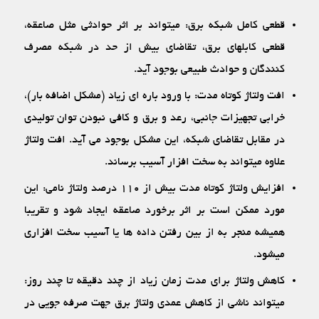
قطعی کامل شبکه برق: می‏تواند بر اثر حوادثی مثل صاعقه،
قطعی کابل‏های برق، تقاضای بیش از حد در شبکه مصرف‏
کنندگان و حوادث طبیعی بوجود آید.
افت ولتاژ کوتاه ‏مدت: با ورود باره ای زیاد (مشکل اضافه بار)،
خرابی تجهیزات جانبی، رعد و برق و کافی نبودن توان تولیدی
در مقابل تقاضای شبکه، این مشکل بوجود می ‏آید. افت ولتاژ
علاوه می‏تواند به سخت ‏افزار آسیب برساند.
افزایش ولتاژ کوتاه‏ مدت بیش از ۱۱۰ درصد ولتاژ نامی: این
مورد ممکن است بر اثر برخورد صاعقه ایجاد شود و تقریبا
همیشه منجر به از بین رفتن داده ‏ها یا آسیب سخت ‏افزاری
می‏شود.
کاهش ولتاژ برای مدت زمان زیاد از چند دقیقه تا چند روز:
می‏تواند ناشی از کاهش عمدی ولتاژ برق جهت صرفه‏ جویی در