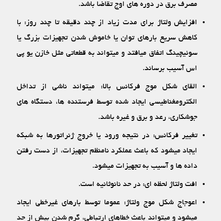
مصرف برق در دوره‏ های اوج تقاضا باشد.
افزایش ولتاژ برای مدت زیاد از چند دقیقه تا چند روز: با
کاهش سریع بارهای توان یا خاموش شدن تجهیزات بزرگ یا
سوئیچینگ اتفاق می‏افتد و می‏تواند به قطعاتی مثل خازن یو پی
اس آسیب برساند.
القای شکل موج فرکانس بالا: می‏تواند ناشی از تداخل
الکترومغناطیسی ایجاد شده توسط فرستنده ‏ها، دستگاه‏ های
جوشکاری، رعد و برق و غیره باشد.
تغییر فرکانس: در نتیجه ورود یا خروج ژنراتورها به شبکه
ایجاد می‏شود که باعث عملکرد نامنظم تجهیزات، از دست رفتن
داده ‏ها و آسیب به تجهیزات می‏شود.
افت ولتاژ لحظه ‏ای: در حد نانوثانیه است.
اعوجاج شکل موج ولتاژ: عموما توسط بارهای غیرخطی ایجاد
می‏شود و می‏تواند باعث خطاهای ارتباطی، گرم‏ شدن بیش از حد