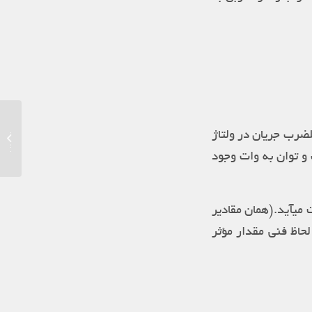
یو پی ا
ضرب جریان در ولتاژ
انواع ی
 و توان به وات وجود
 میآید.(همان مقادیر
حاظ فنی مقدار مؤثر