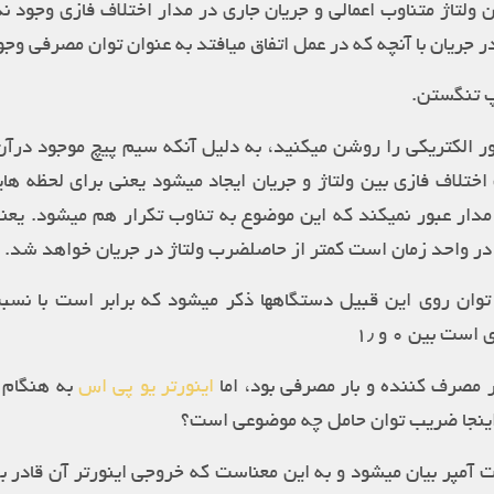
ن ولتاژ متناوب اعمالی و جریان جاری در مدار اختلاف فازی وجود ندا
 جریان با آنچه که در عمل اتفاق میافتد به عنوان توان مصرفی وجو
پ تنگستن.
ر الکتریکی را روشن میکنید، به دلیل آنکه سیم پیچ موجود درآن 
ختلاف فازی بین ولتاژ و جریان ایجاد میشود یعنی برای لحظه های
ز مدار عبور نمیکند که این موضوع به تناوب تکرار هم میشود. یع
در واحد زمان است کمتر از حاصلضرب ولتاژ در جریان خواهد شد.
ر توان روی این قبیل دستگاهها ذکر میشود که برابر است با نسب
 بین ۰ و ۱٫
 مصرف کننده و بار مصرفی بود، اما
اینورتر یو پی اس
به هنگام ک
اینجا ضریب توان حامل چه موضوعی است؟
 آمپر بیان میشود و به این معناست که خروجی اینورتر آن قادر به 