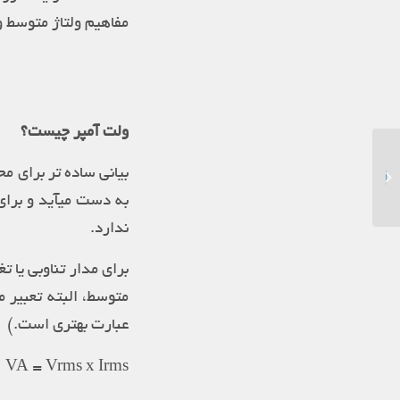
مفاهیم ولتاژ متوسط 
ولت آمپر چیست؟
دلایل استفاده از یو پی اس
بیانی ساده تر برای 
در خودپرداز ها
به دست میآید و برای 
ندارد.
برای مدار تناوبی یا 
متوسط، البته تعبیر 
عبارت بهتری است.)
VA = Vrms x Irms