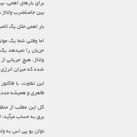
برای بارهای اهمی، بی
بین حاصلضرب ولتاژ در
بار اهمی مثل یک لام
اما وقتی شما یک موتو
جریان را نمیدهد یک ا
ولتاژ، هیچ جریانی ا
شده که میزان انرژی 
این تفاوت، با فاکتو
ظاهری و همیشه عددی است
کل این مطلب از منظر
برق به حساب میآید؛ 
توان یو پی اس به ولت