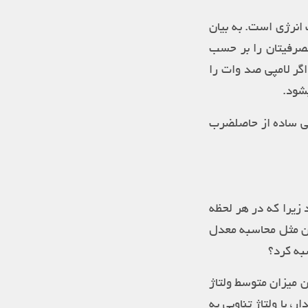
 انرژی است. به بیان
مصرفیتان را بر حسب
گر لامپی صد وات را
شود.
یلی ساده از حاصلضرب
زیرا که در هر لحظه
وان مثل محاسبه معدل
به کرد؟
ری میشنوید همان میزان متوسط ولتاژ
با ولتاژ تناوبی به