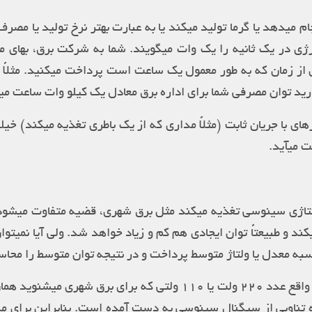
ام میدهد یا گرما تولید میکند یا به عبارت بهتر نرخ تولید یا مصرف
ژی در یک ثانیه را یک وات میگویند. شما به شرکت برق، بهای 
 از زمان که به طور معمول یک ساعت است پرداخت میکنید. مثلاً ا
د توان مصرفی شما برای اداره برق معادل یک کیلو وات ساعت می
های با جریان ثابت (مثلاً مداری که از یک باطری تغذیه میکند) خ
ت میآید.
ولتاژی سینوسی تغذیه میکند مثل برق شهری، قضیه متفاوت میشود 
میکند و طبیعتاً توان ایجادی هم کم و زیاد خواهد شد. ولی آیا نمیت
به معدل یا ولتاژ متوسط پرداخت و در نتیجه توان متوسط را محاس
پاسخ مثبت است. در واقع عدد ۲۲۰ ولت یا ۱۱۰ ولتی که برای برق شه
ناوبی از سیگنال سینوسی به دست آمده است. بنابراین برای مدار، 