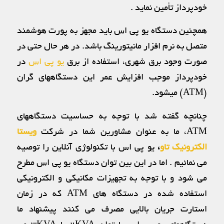
خودپرداز تأمين نماید .
همچنين دستگاه يو پي اس بايد مجهز به پورت هوشمند
متصل به نرم افزار مانيتورينگ باشد. در هر حال حتي در
صورت وجود برق شهري، استفاده از برق
یو پی اس
در
خودپرداز موجب افزايش عمر اين دستگاههاي گران
(ATM) ميشود.
چنانچه گفته شد با توجه به حساسيت دستگاههاي
ATM، ما به عنوان مشاورین شما در شرکت
ویستا
الکترونیک تاو
،
يو پی اس با تكنولوژی آنلاين را توصیه
مي نمائیم . اما در اين بين توان دستگاه يو پي اس مطرح
مي شود و با توجه به تجهیزات مکانیکی و الکترونیکی
استفاده شده در دستگاه های ATM که در زمان
استارت جریان بالایی مصرف می کنند پیشنهاد ما