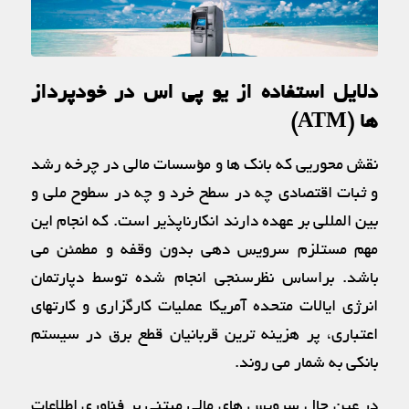
دلایل استفاده از یو پی اس در خودپرداز
ها (ATM)
نقش محوريي كه بانك ها و مؤسسات مالي در چرخه رشد
و ثبات اقتصادي چه در سطح خرد و چه در سطوح ملي و
بين المللي بر عهده دارند انكارناپذير است. كه انجام اين
مهم مستلزم سرويس دهي بدون وقفه و مطمئن مي
باشد. براساس نظرسنجي انجام شده توسط دپارتمان
انرژي ايالات متحده آمريكا عمليات كارگزاري و كارتهاي
اعتباري، پر هزينه ترين قربانيان قطع برق در سيستم
بانكي به شمار مي روند.
در عين حال سرويس هاي مالي مبتني بر فناوري اطلاعات