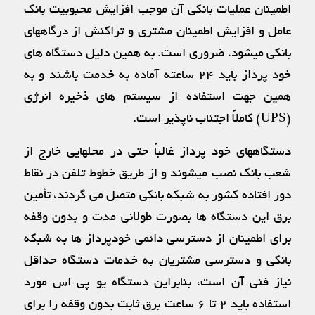
اطمينان عمليات بانكي آن موجب افزايش محبوبيت بانك
عامل و افزايش اطمينان مشتري و تراكنش از درگاههاي
بانكي ميشود، ضروری است. به همين دليل دستگاه هاي
خود پرداز بايد ۲۴ ساعته آماده به خدمت باشند و به
همين جهت استفاده از سيستم هاي ذخيره انرژي
(UPS) كاملاً اجتناب ناپذیر است.
دستگاههاي خود پرداز غالباً حتي در محلهايی خارج از
شعب بانك نصب ميشوند و از طريق خطوط تلفن در نقاط
دور افتاده كشور به شبكه بانكي متصل می گردند، تأمين
برق اين دستگاه ها بصورت طولاني مدت و بدون وقفه
براي اطمينان از دسترسي دائمي خودپرداز ها به شبكه
بانكي و دسترسي مشتريان به خدمات دستگاه حداقل
نياز فني آن است، بنابراين دستگاه يو پي اس مورد
استفاده بايد ۲ تا ۶ ساعت برق ثابت بدون وقفه را براي