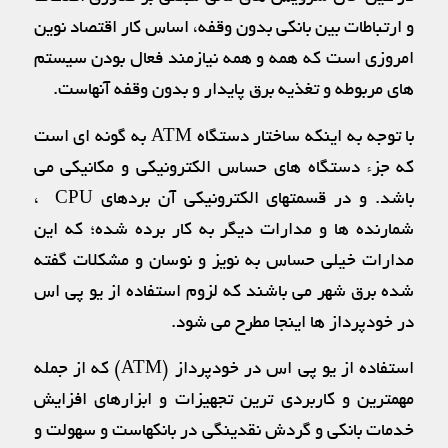
و ارتباطات بين بانكي بدون وقفه، اساس كار اقتصاد نوين
امروزي است كه همه و همه نيازمند فعال بودن سيستم
هاي مربوطه و تغذيه برق پايدار و بدون وقفه آنهاست.
با توجه به اينكه ساختار دستگاه ATM به گونه اي است
كه جزء دستگاه هاي حساس الكترونيكي و مكانيكي مي
باشد. و در قسمتهاي الكترونيكي آن بردهاي ‍‍‍CPU ،
شمارنده ها و مدارات ديگر به كار برده شده؛ كه اين
مدارات خيلي حساس به نويز و نوسان و مشكلات گفته
شده برق شهر مي باشند كه لزوم استفاده از یو پی اس
در خودپرداز ها اينجا مطرح مي شود.
استفاده از يو پي اس در خودپرداز (ATM) که از جمله
مهمترين و كاربردي ترين تجهيزات و ابزارهاي افزايش
خدمات بانكي و گردش نقدينگي در بانكهاست و سهولت و