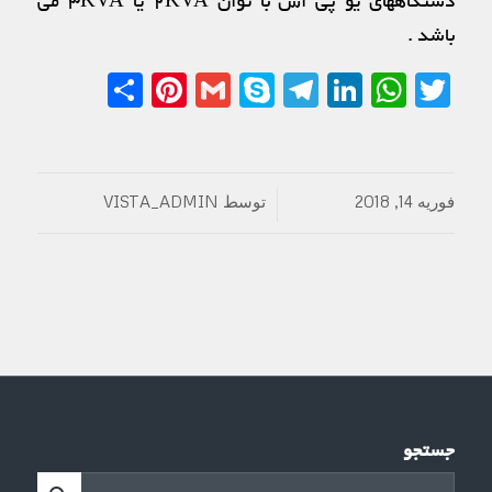
دستگاههاي يو پي اس با توان ۲KVA یا ۳KVA می
باشد .
Share
Pinterest
Gmail
Telegram
Skype
LinkedIn
WhatsApp
Twitter
فوریه 14, 2018
توسط
VISTA_ADMIN
/
جستجو