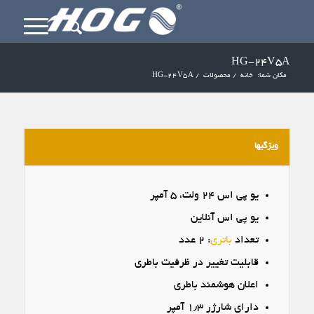
HG-24V5A
مکان شما:
خانه
/
محصولات
/
HG-24V5A
ویژگیها
یو پی اس ۲۴ ولت، ۵ آمپر
یو پی اس آنلاین
تعداد
باتری
: ۲ عدد
قابلیت تغییر در ظرفیت باطری
اعلان هوشمند باطری
دارای شارژر ۱٫۳ آمپر