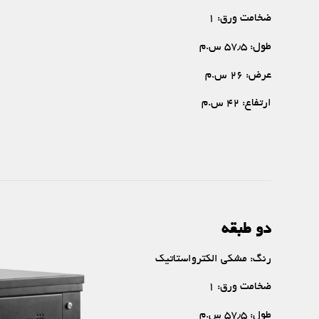
ضخامت ورق: ۱
طول: ۵۷٫۵ س.م
عرض: ۲۶ س.م
ارتفاع: ۴۲ س.م
دو طبقه
رنگ: مشکی الکترواستاتیک
ضخامت ورق: ۱
طول: ۵۷٫۵ س.م