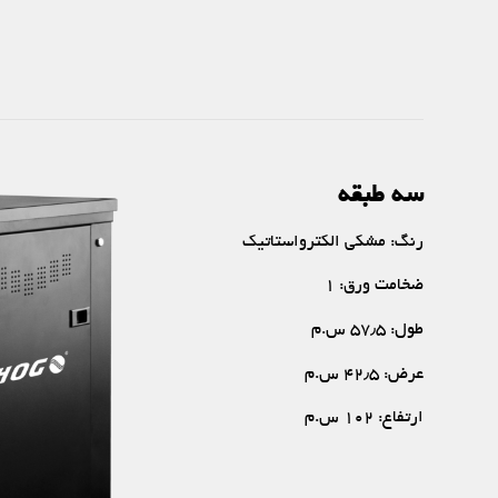
سه طبقه
رنگ: مشکی الکترواستاتیک
ضخامت ورق: ۱
طول: ۵۷٫۵ س.م
عرض: ۴۲٫۵ س.م
ارتفاع: ۱۰۲ س.م