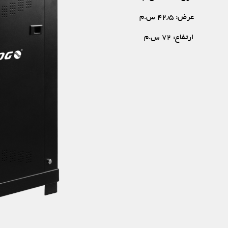
عرض: ۴۲٫۵ س.م
ارتفاع: ۷۲ س.م