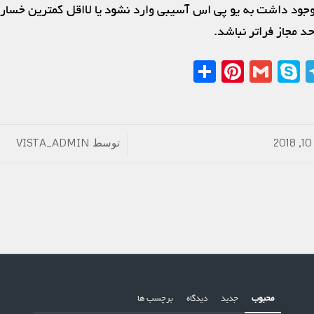
د داشت به یو پی اس آسیبی وارد نشود یا لااقل کمترین خسارت
حد مجاز فراتر نباشد.
Share
Pinterest
Gmail
Telegram
Skype
Linked
What
توسط
VISTA_ADMIN
/
محبوب
جدید
دیدگاه
برچسب ها