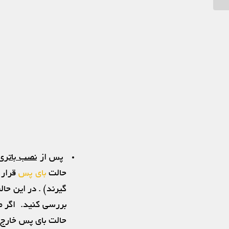
پس از
نصب باتری
حالت
بای پس
قرار 
گیرند) . در این حا
حالت بای پس خارج 