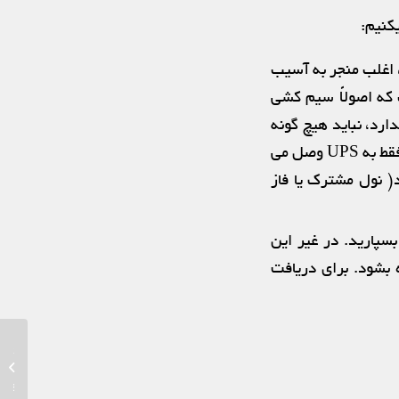
کنیم:
ی که در حین نصب، اغلب منجر به آسیب
تیب که اصولاً سیم کشی
رد، نباید هیچ گونه
اشتراکی با برق شهری داشته باشد و اصطلاحاً باید ایزوله باشد. یعنی مصرف کننده ها فقط به UPS وصل می
 نول مشترک یا فاز
سپارید. در غیر این
بشود. برای دریافت
چگونگی 
اس + و
باتری...