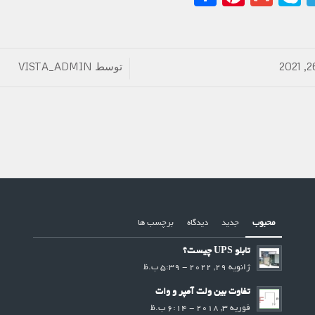
توسط
VISTA_ADMIN
/
محبوب
جدید
دیدگاه
برچسب ها
تابلو UPS چیست؟
ژانویه 29, 2022 - 5:39 ب.ظ
تفاوت بین ولت آمپر و وات
فوریه 3, 2018 - 6:14 ب.ظ