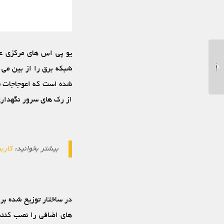
یو پی اس‏ های مرکزی عمو
معرفی انواع دزدگیر منزل
شبکه برق را از بین می‏
شده است که اعوجاجات شب
از رک‏ های سرور نگهداری
بیشتر بخوانید:
کاربرد UPS در
در ساختار توزیع‏ شده ب
های اضافی را نصب کنند 