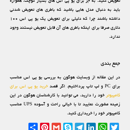
تعویض کنید. به جز برای یو پی اس‏ های بسیار کوچک، همواره
باید به دنبال مدل ‏هایی باشید که باطری ‏های تعویض ‏شدنی
داشته باشند چرا که دلیلی برای تعویض یک یو پی اس ۱۰۰
دلاری صرفا برای اینکه باطری ‏های آن قابل تعویض نیستند وجود
ندارد.
جمع بندی
در این مقاله از وبسایت هوگون به بررسی یو پی اس مناسب
برای PC و لپ تاپ پرداختیم. اگر قصد
خرید یو پی اس برای
کامپیوتر
خود را دارید، می توانید با کارشناسان هوگون در این
زمینه مشورت نمایید تا با خیالی راحت و آسوده UPS مناسب
کامپیوتر خود را خریداری کنید.
Share
Pinterest
Gmail
Telegram
Skype
LinkedIn
WhatsApp
Twitter