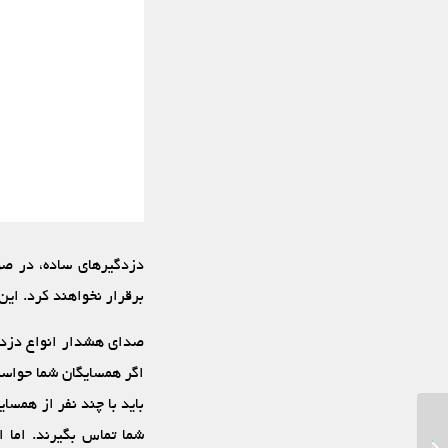
دزدگیرهای ساده، در صو
برقرار نخواهند کرد. این
صدای هشدار انواع دزدگی
اگر همسایگان شما حواسشا
باید با چند نفر از همسای
شما تماس بگیرند. اما ا
نحوه از کار انداختن دزدگیر