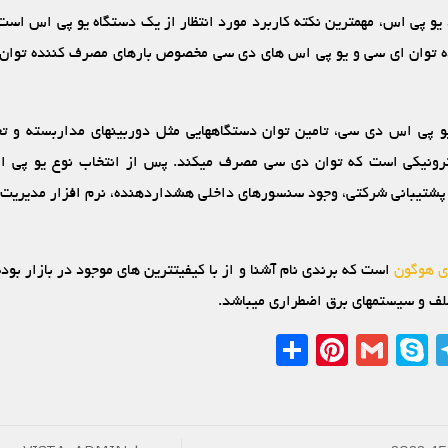
 یو پی اس، مهمترین نکته کاربرد مورد انتظار از یک دستگاه یو پی اس است
ه توان ای سی و یو پی اس‏ های دی سی مخصوص بارهای مصرف‏ کننده توان
یو پی اس دی سی، تامین توان دستگاه‏هایی مثل دوربین‏های مداربسته و ت
رونیکی است که توان دی سی مصرف می‏کند. پس از انتخاب نوع یو پی ا
 پشتیبانی شرکتی، وجود سنسورهای داخلی هشداردهنده، نرم ‏افزار مدیریت
ی هوگون
است که برندی نام ‏آشنا و از با کیفیت‏ترین‏ های موجود در بازار بوده
لف و سیستم‏های برق اضطراری می‏باشد.
Share
Pinterest
Gmail
Telegram
Skype
Linked
What