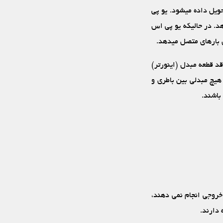
 به بار متصل تحویل داده می‏شود. یو پی
د. در حالیکه یو پی اس
 بارهای متصل می‏دهد.
د قطعه مبدل (اینورتر)
هیچ مبدلی بین باطری و
باشند.
ینکه مانند یو پی اس های AC کار تبدیل ولتاژ از DC به AC را در خروجی انجام نمی دهند،