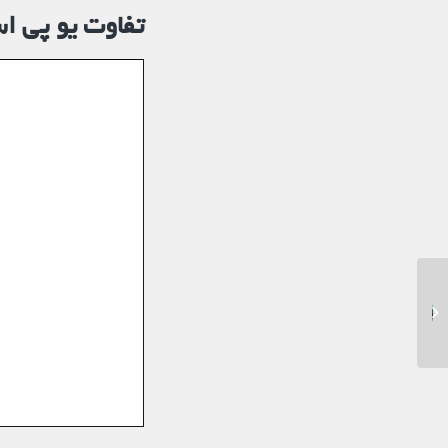
تفاوت یو پی اس DC با یو پی اس AC
راهنمای خرید بهترین دزدگیر
باغ و ویلا