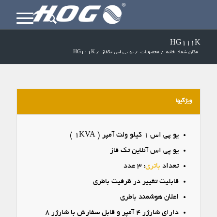
HG111K
مکان شما:
خانه
/
محصولات
/
یو پی اس تکفاز
/
HG111K
ویژگیها
یو پی اس ۱ کیلو ولت آمپر ( ۱KVA )
یو پی اس آنلاین تک فاز
تعداد
باتری
: ۳ عدد
قابلیت تغییر در ظرفیت باطری
اعلان هوشمند باطری
دارای شارژر ۴ آمپر و قابل سفارش با شارژر ۸