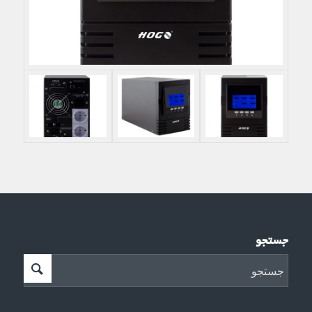
جستجو