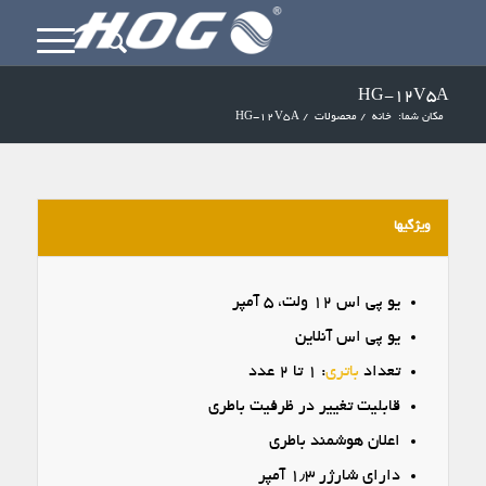
HG-12V5A
مکان شما:
خانه
/
محصولات
/
HG-12V5A
ویژگیها
یو پی اس ۱۲ ولت، ۵ آمپر
یو پی اس آنلاین
تعداد
باتری
: ۱ تا ۲ عدد
قابلیت تغییر در ظرفیت باطری
اعلان هوشمند باطری
دارای شارژر ۱٫۳ آمپر