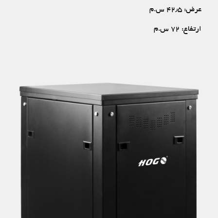
عرض: ۴۲٫۵ س.م
ارتفاع: ۷۲ س.م