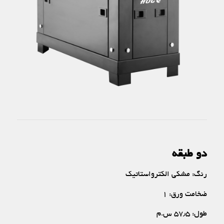
دو طبقه
رنگ: مشکی الکترواستاتیک
ضخامت ورق: ۱
طول: ۵۷٫۵ س.م