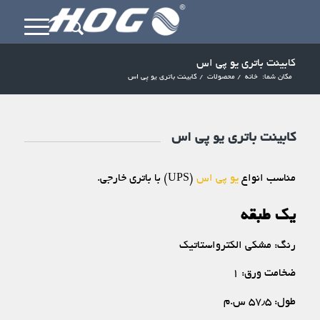
کابینت باتری یو پی اس
مکان شما:
خانه
/
محصولات
/
کابینت باتری یو پی اس
کابینت باتری یو پی اس
مناسب انواع
یو پی اس
(UPS) با باتری خارجی.
یک طبقه
رنگ: مشکی الکترواستاتیک
ضخامت ورق: ۱
طول: ۵۷٫۵ س.م