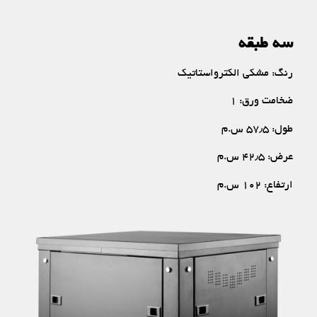
سه طبقه
رنگ: مشکی الکترواستاتیک
ضخامت ورق: ۱
طول: ۵۷٫۵ س.م
عرض: ۴۲٫۵ س.م
ارتفاع: ۱۰۲ س.م