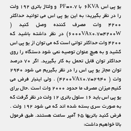
یو پی اس ۶KVA با PF=0.7 و ولتاژ باتری ۱۹۲ ولت
را در نظر بگیرید؛ به این یو پی اس می توانید حداکثر
۴۲۰۰ وات مصرف کننده وصل کنید (
۶۰۰۰VAx0.7=4200W) در نظر داشته باشید که
۴۲۰۰ وات حداکثر توانی است که می توان از یو پی اس
کشید و به هیچ عنوان توصیه نمی شود دستگاه را روی
حداکثر توان قابل تحمل به کار بگیرید. اگر ۷۰ درصد
توان مجاز یو پی اس را در نظر بگیریم می شود ۲۹۴۰
وات ( ۴۲۰۰VAx0.7=2940) . ولی اینبار فرض می
کنیم میزان مصرف ما حدود ۲۰۰۰ وات است .حال برای
یو پی اس باید ۱۶ سلول باتری ۱۲ ولت در نظر گرفت که
به صورت سری بسته شده اند که می شود ۱۹۲ ولت .
فرض کنید باتریها ۶۵ آمپر ساعت هستند. طبق فرمول
بالا خواهیم داشت: