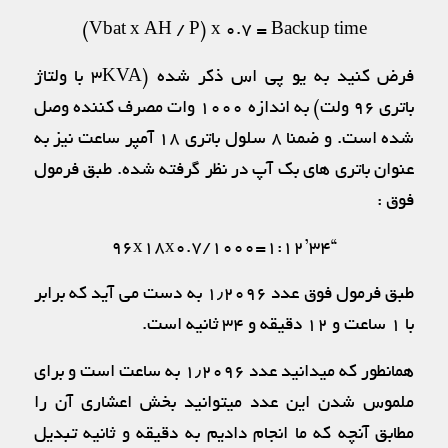
Vbat x AH / P) x 0.7 = Backup time)
فرض کنید به یو پی اس ذکر شده (۳KVA با ولتاژ
باتری ۹۶ ولت) به اندازه ۱۰۰۰ وات مصرف کننده وصل
شده است. و ضمنا ۸ سلول باتری ۱۸ آمپر ساعت نیز به
عنوان باتری های بک آپ در نظر گرفته شده. طبق فرمول
فوق :
“۹۶x18x0.7/1000=1:12’34
طبق فرمول فوق عدد ۱٫۲۰۹۶ به دست می آید که برابر
با ۱ ساعت و ۱۲ دقیقه و ۳۴ ثانیه است.
همانطور که میدانید عدد ۱٫۲۰۹۶ به ساعت است و برای
ملموس شدن این عدد میتوانید بخش اعشاری آن را
مطابق آنچه که ما انجام دادیم به دقیقه و ثانیه تبدیل