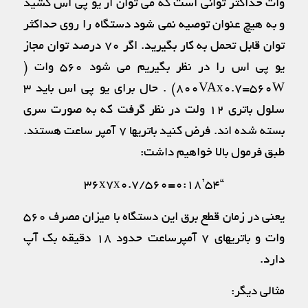
وات حداکثر توانی است که می توان از یو پی اس کشید
و به هیچ عنوان توصیه نمی شود دستگاه را روی حداکثر
توان قابل تحمل به کار بگیرید. اگر ۷۰ درصد توان مجاز
یو پی اس را در نظر بگیریم می شود ۵۶۰ وات (
۸۰۰VAx0.7=560W) . حال برای یو پی اس باید ۳
سلول باتری ۱۲ ولت در نظر گرفت که به صورت سری
بسته شده اند. فرض کنید باتریها ۷ آمپر ساعت هستند.
طبق فرمول بالا خواهیم داشت:
“۳۶x7x0.7/560=0:18’54
یعنی در زمان قطع برق این دستگاه با میزان مصرف ۵۶۰
وات و باتریهای ۷ آمپرساعت حدود ۱۸ دقیقه بک آپ
دارد.
مثالی دیگر: