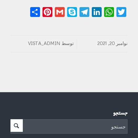
Share
Pinterest
Gmail
Telegram
Skype
LinkedIn
WhatsApp
Twitter
نوامبر 20, 2021
توسط
VISTA_ADMIN
/
جستجو