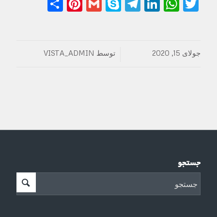
Share
Pinterest
Gmail
Telegram
Skype
LinkedIn
WhatsApp
Twitter
جولای 15, 2020
توسط
VISTA_ADMIN
/
جستجو