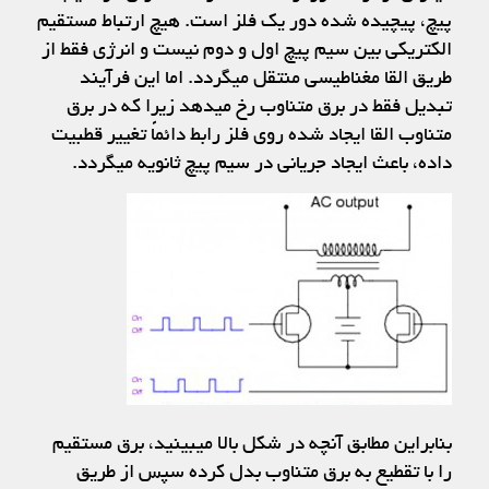
پیچ، پیچیده شده دور یک فلز است. هیچ ارتباط مستقیم
الکتریکی بین سیم پیچ اول و دوم نیست و انرژی فقط از
طریق القا مغناطیسی منتقل میگردد. اما این فرآیند
تبدیل فقط در برق متناوب رخ میدهد زیرا که در برق
متناوب القا ایجاد شده روی فلز رابط دائماً تغییر قطبیت
داده، باعث ایجاد جریانی در سیم پیچ ثانویه میگردد.
بنابراین مطابق آنچه در شکل بالا میبینید، برق مستقیم
را با تقطیع به برق متناوب بدل کرده سپس از طریق