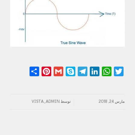
Share
Pinterest
Gmail
Telegram
Skype
LinkedIn
WhatsApp
Twitter
مارس 24, 2018
توسط
VISTA_ADMIN
/