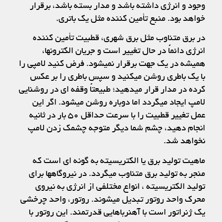
وجود و انرژی داشته باشد و مدار بسته باشد، برقرار
خواهد بود. منبع تأمین کننده مثل یک باتری.
در برق متناوب مثل برق شهری، قطبیت تأمین کننده
انرژی دائماً در حال تغییر است و جریان الکترونها،
همیشه در یک جهت برقرار نمیشود. فرض کنید لامپی را
با یک باطری روشن میکنید و سپس باطری را بر عکس
کرده در مدار قرار میدهید؛ طبیعتاً وقفه ای در روشنایی
لامپ ایجاد میگردد اما دوباره روشن میشود. اگر این
عمل تغییر قطبیت را با سرعت حداقل ۵۰ بار در ثانیه
انجام دهید، چشم شما دیگر متوجه چشمک زدن لامپ
نخواهد شد.
ماهیت تولید برق یا الکتریسیته به گونه ای است که
منجر به تولید برق متناوب میگردد. در نیروگاهها برای
تولید الکتریسیته ، انواع مختلفی از انرژی به نیروی
محرک واحد روتور تبدیل میشوند. روتور، واحد چرخشی
یک ژنراتور است با آهنرباهایی قدرتمند. این روتور با