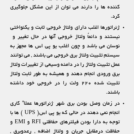
كننده ها را دارند می توان از این مشكل جلوگیری
كرد.
ژنراتورها اغلب دارای ولتاژ خروجی ثابت و یكنواختی
نیستند و دائماً ولتاژ خروجی آنها در حال تغییر و
نوسان می باشد و چون اغلب یو پی اس ها مجهز به
سیستم تثبیت ولتاژ برق خروجی می باشند , می توانند
عمل تثبیت ولتاژ را در دامنه وسیعی از تغییرات ولتاژ
برق ورودی انجام دهند و همیشه به طور ثابت ولتاژ
تثبیت شده ۲۲۰ ولت را در خروجی خود داشته
باشند.
در زمان وصل بودن برق شهر ژنراتورها عملا” كاری
انجام نمی دهند در حالی كه یو پی اس( UPS ) ها با
توجه به دارا بودن فیلترهای حفاظتی RFI و EMI و
حفاظت درمقابل جریان و ولتاژ اضافه , رعدوبرق ,